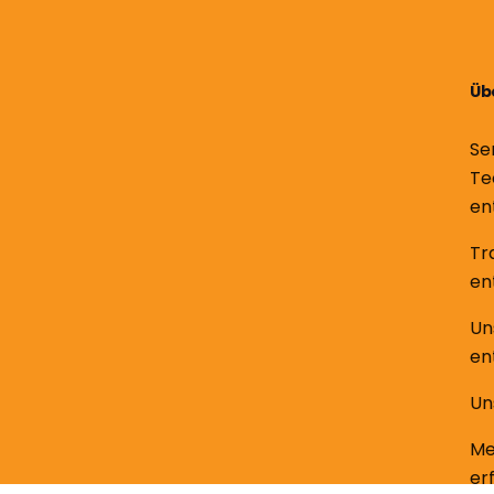
Üb
Se
Te
en
Tr
en
Un
en
Un
Me
er