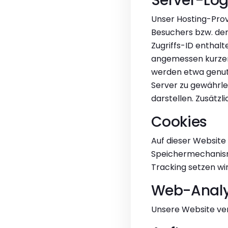
Server-Log
Unser Hosting-Prov
Besuchers bzw. der 
Zugriffs-ID enthalt
angemessen kurzen 
werden etwa genutz
Server zu gewährle
darstellen. Zusätz
Cookies
Auf dieser Website
Speichermechanism
Tracking setzen wir 
Web-Analy
Unsere Website ve