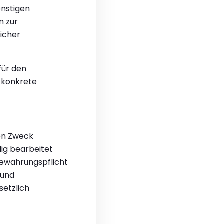
onstigen
m zur
icher
für den
s konkrete
gen Zweck
dig bearbeitet
bewahrungspflicht
 und
setzlich