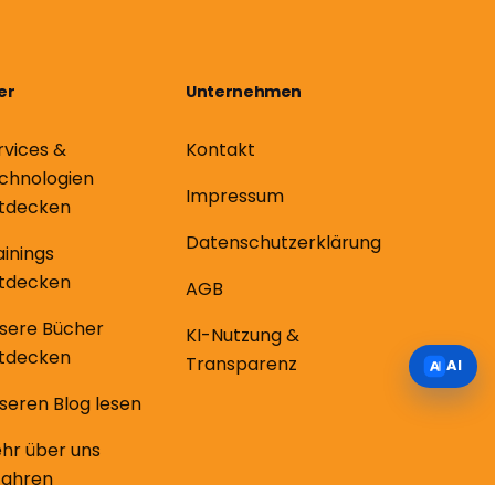
er
Unternehmen
rvices &
Kontakt
chnologien
Impressum
tdecken
Datenschutzerklärung
ainings
tdecken
AGB
sere Bücher
KI-Nutzung &
tdecken
Transparenz
AI
seren Blog lesen
hr über uns
fahren