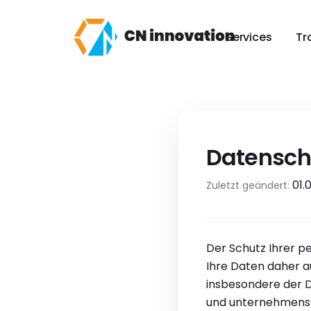
CN innovation
Services
Tr
Datensch
01.
Zuletzt geändert:
Der Schutz Ihrer p
Ihre Daten daher 
insbesondere der D
und unternehmensre